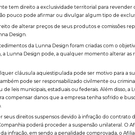
e tem direito a exclusividade territorial para revende
tão pouco pode afirmar ou divulgar algum tipo de exclus
reito de alterar preços de seus produtos e comissões rep
nna Design.
edimentos da Lunna Design foram criadas com o objetivo
, a Lunna Design pode, a qualquer momento alterar as r
quer cláusula aquiestipulada pode ser motivo para a s
or também pode ser responsabilizado civilmente ou cri
u de leis municipais, estaduais ou federais. Além disso,
a compensar danos que a empresa tenha sofrido e busc
.
 seus direitos suspensos devido à infração do contrato d
ompanhia poderá proceder a suspensão unilateral. O Afil
da infração, em sendo a penalidade comprovada, o Afili