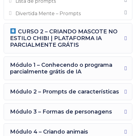
Lista de prompts
pagamento, ou seja, assim que efetuar o pagamento
e ele for confirmado, o curso é liberado na hora pra
Divertida Mente – Prompts
você assistir
PIRATARIA É CRIME! É PROIBIDO
Doar, sub-licenciar, repassar, vender,
CURSO 2 – CRIANDO MASCOTE NO
compartilhar ou comercializar esses cursos.
ESTILO CHIBI | PLATAFORMA IA
PARCIALMENTE GRÁTIS
Módulo 1 – Conhecendo o programa
parcialmente grátis de IA
Módulo 2 – Prompts de características
Módulo 3 – Formas de personagens
Módulo 4 – Criando animais