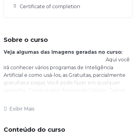
Certificate of completion
Sobre o curso
Veja algumas das imagens geradas no curso:
Aqui você
irá conhecer vários programas de Inteligência
Artificial e como usá-los, as Gratuitas, parcialmente
gratuitas e pagas. Você pode fazer em qualquer
aparelho.. Computador, Notebook, Celular, Tablet,
iPad… Você irá aprender nesse curso: – Configurar e
conhecer o s programas de IA – Criar ícones fofos
Exibir Mais
para usar de diversas formas
Destaque no Instagram
Conteúdo do curso
Símbolo de Logotipo